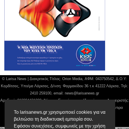
© Larisa News | Διακριτικός Τίτλος: Orion Media, ΑΦΜ: 043750542, Δ.Ο.Υ:
Καρδίτσας, Υπο/μα Λάρισας, Δ/νση: Φαρμακίδου 36 τ.κ 41222 Λάρισα, Τηλ:
2410 259100, email:
news@larisanews.gr
Αρ. Γεμή: 018804431000, Νόμιμος Εκπρόσωπος, Ιδιοκτήτης και Διαχειριστής:
Παναγιώτης Φιλίππου, Διευθύντρια: Γιαννουσά Βασιλική, Διευθύντιρα
Το larisanews.gr χρησιμοποιεί cookies για να
Σύνταξης: Μπαλαμπάνη Βασιλική.
βελτιώσει τη διαδικτυακή εμπειρία σου.
Δικαιούχος domain name Παναγιώτης Φιλίππου
Εφόσον συνεχίσεις, συμφωνείς με την χρήση
Πολιτική Απορρήτου
|
Αίτηση Διαχείρισης Προσωπικών Δεδομένων
|
Όροι χρήσης
| |
Δήλωση