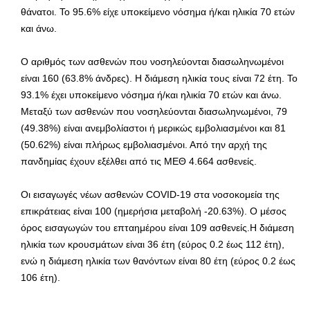
θάνατοι. Το 95.6% είχε υποκείμενο νόσημα ή/και ηλικία 70 ετών
και άνω.
Ο αριθμός των ασθενών που νοσηλεύονται διασωληνωμένοι
είναι 160 (63.8% άνδρες). Η διάμεση ηλικία τους είναι 72 έτη. To
93.1% έχει υποκείμενο νόσημα ή/και ηλικία 70 ετών και άνω.
Μεταξύ των ασθενών που νοσηλεύονται διασωληνωμένοι, 79
(49.38%) είναι ανεμβολίαστοι ή μερικώς εμβολιασμένοι και 81
(50.62%) είναι πλήρως εμβολιασμένοι. Από την αρχή της
πανδημίας έχουν εξέλθει από τις ΜΕΘ 4.664 ασθενείς.
Οι εισαγωγές νέων ασθενών COVID-19 στα νοσοκομεία της
επικράτειας είναι 100 (ημερήσια μεταβολή -20.63%). Ο μέσος
όρος εισαγωγών του επταημέρου είναι 109 ασθενείς.Η διάμεση
ηλικία των κρουσμάτων είναι 36 έτη (εύρος 0.2 έως 112 έτη),
ενώ η διάμεση ηλικία των θανόντων είναι 80 έτη (εύρος 0.2 έως
106 έτη).