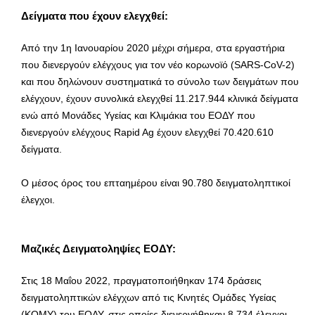
Δείγματα που έχουν ελεγχθεί:
Από την 1η Ιανουαρίου 2020 μέχρι σήμερα, στα εργαστήρια
που διενεργούν ελέγχους για τον νέο κορωνοϊό (SARS-CoV-2)
και που δηλώνουν συστηματικά το σύνολο των δειγμάτων που
ελέγχουν, έχουν συνολικά ελεγχθεί 11.217.944 κλινικά δείγματα
ενώ από Μονάδες Υγείας και Κλιμάκια του ΕΟΔΥ που
διενεργούν ελέγχους Rapid Ag έχουν ελεγχθεί 70.420.610
δείγματα.
O μέσος όρος του επταημέρου είναι 90.780 δειγματοληπτικοί
έλεγχοι.
Mαζικές Δειγματοληψίες ΕΟΔΥ:
Στις 18 Μαΐου 2022, πραγματοποιήθηκαν 174 δράσεις
δειγματοληπτικών ελέγχων από τις Κινητές Ομάδες Υγείας
(ΚΟΜΥ) του ΕΟΔΥ, στις οποίες διενεργήθηκαν 8.734 έλεγχοι