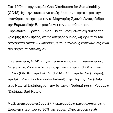
Στις 19/04 ο οργανισμός Gas Distributors for Sustainability
(GD4S)είχε την ευκαιρία να συζητήσει την πορεία προς την
απανθρακοποίηση με τον κ. Μαργαρίτη Σχοινά, Αντιπρόεδρο
της Ευρωπαϊκής Επιτροπής για την προώθηση του
Ευρωπαϊκού Τρόπου Ζωής. Για την αντιμετώπιση αυτής της
κρίσιμης πρόκλησης, όπως ανέφερε ο ίδιος,
«η εγγύτητα του
Διαχειριστή Δικτύων Διανομής με τους τελικούς καταναλωτές είναι
ένα σαφές πλεονέκτημα».
Ο οργανισμός GD4S συγκεντρώνει τους επτά μεγαλύτερους
διαχειριστές δικτύων διανομής φυσικού αερίου (DSOs) από τη
Γαλλία (GRDF), την Ελλάδα (ΕΔΑΘΕΣΣ), την Ιταλία (Italgas),
την Ιρλανδία (Gas Networks Ireland), την Πορτογαλία (Galp
Gás Natural Distribuição), την Ισπανία (Nedgia) και τη Ρουμανία
(Distrigaz Sud Retele).
Μαζί, αντιπροσωπεύουν 27,7 εκατομμύρια καταναλωτές στην
Ευρώπη (περίπου το 30% της ευρωπαϊκής αγοράς) ενώ