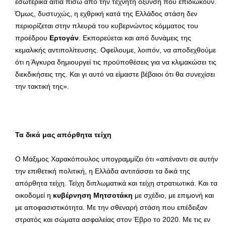
εσωτερικά αίτια πίσω από την τεχνητή όξυνση που επιδιώκουν.
Όμως, δυστυχώς, η εχθρική κατά της Ελλάδος στάση δεν
περιορίζεται στην πλευρά του κυβερνώντος κόμματος του
προέδρου
Ερτογάν
. Εκπορεύεται και από δυνάμεις της
κεμαλικής αντιπολίτευσης. Οφείλουμε, λοιπόν, να αποδεχθούμε
ότι η Άγκυρα δημιουργεί τις προϋποθέσεις για να κλιμακώσει τις
διεκδικήσεις της. Και γι αυτό να είμαστε βέβαιοι ότι θα συνεχίσει
την τακτική της».
Τα δικά μας απόρθητα τείχη
Ο Μάξιμος Χαρακόπουλος υπογραμμίζει ότι «απέναντι σε αυτήν
την επιθετική πολιτική, η Ελλάδα αντιτάσσει τα δικά της
απόρθητα τείχη. Τείχη διπλωματικά και τείχη στρατιωτικά. Και τα
οικοδομεί η
κυβέρνηση Μητσοτάκη
με σχέδιο, με επιμονή και
με αποφασιστικότητα. Με την σθεναρή στάση που επέδειξαν
στρατός και σώματα ασφαλείας στον Έβρο το 2020. Με τις εν