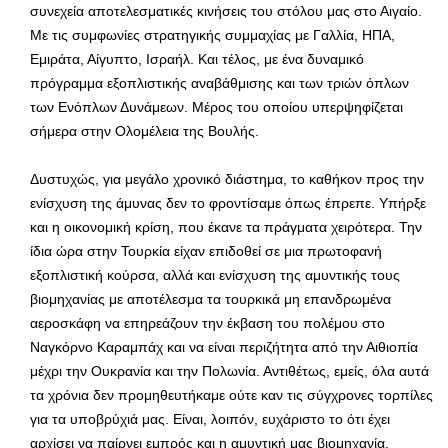
συνεχεία αποτελεσματικές κινήσεις του στόλου μας στο Αιγαίο.
Με τις συμφωνίες στρατηγικής συμμαχίας με Γαλλία, ΗΠΑ,
Εμιράτα, Αίγυπτο, Ισραήλ. Και τέλος, με ένα δυναμικό
πρόγραμμα εξοπλιστικής αναβάθμισης και των τριών όπλων
των Ενόπλων Δυνάμεων. Μέρος του οποίου υπερψηφίζεται
σήμερα στην Ολομέλεια της Βουλής.
Δυστυχώς, για μεγάλο χρονικό διάστημα, το καθήκον προς την
ενίσχυση της άμυνας δεν το φροντίσαμε όπως έπρεπε. Υπήρξε
και η οικονομική κρίση, που έκανε τα πράγματα χειρότερα. Την
ίδια ώρα στην Τουρκία είχαν επιδοθεί σε μια πρωτοφανή
εξοπλιστική κούρσα, αλλά και ενίσχυση της αμυντικής τους
βιομηχανίας με αποτέλεσμα τα τουρκικά μη επανδρωμένα
αεροσκάφη να επηρεάζουν την έκβαση του πολέμου στο
Ναγκόρνο Καραμπάχ και να είναι περιζήτητα από την Αιθιοπία
μέχρι την Ουκρανία και την Πολωνία. Αντιθέτως, εμείς, όλα αυτά
τα χρόνια δεν προμηθευτήκαμε ούτε καν τις σύγχρονες τορπίλες
για τα υποβρύχιά μας. Είναι, λοιπόν, ευχάριστο το ότι έχει
αρχίσει να παίρνει εμπρός και η αμυντική μας βιομηχανία.