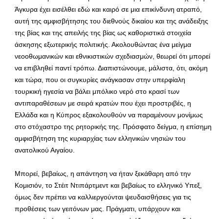
Άγκυρα έχει εισέλθει εδώ και καιρό σε μια επικίνδυνη ατραπό,
αυτή της αμφισβήτησης του διεθνούς δικαίου και της ανάδειξης
της βίας και της απειλής της βίας ως καθοριστικά στοιχεία
άσκησης εξωτερικής πολιτικής. Ακολουθώντας ένα μείγμα
νεοοθωμανικών και εθνικιστικών σχεδιασμών, θεωρεί ότι μπορεί
να επιβληθεί παντί τρόπω. Διαπιστώνουμε, μάλιστα, ότι, ακόμη
και τώρα, που οι συγκυρίες ανάγκασαν στην υπερφίαλη
τουρκική ηγεσία να βάλει μπόλικο νερό στο κρασί των
αντιπαραθέσεων με σειρά κρατών που έχει προστριβές, η
Ελλάδα και η Κύπρος εξακολουθούν να παραμένουν μονίμως
στο στόχαστρο της ρητορικής της. Πρόσφατο δείγμα, η επίσημη
αμφισβήτηση της κυριαρχίας των ελληνικών νησιών του
ανατολικού Αιγαίου.
Μπορεί, βεβαίως, η απάντηση να ήταν ξεκάθαρη από την
Κομισιόν, το Στέιτ Ντιπάρτμεντ και βεβαίως το ελληνικό Υπεξ,
όμως δεν πρέπει να καλλιεργούνται ψευδαισθήσεις για τις
προθέσεις των γειτόνων μας. Πράγματι, υπάρχουν και