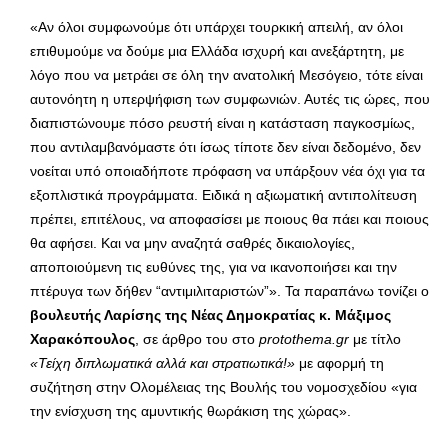
«Αν όλοι συμφωνούμε ότι υπάρχει τουρκική απειλή, αν όλοι
επιθυμούμε να δούμε μια Ελλάδα ισχυρή και ανεξάρτητη, με
λόγο που να μετράει σε όλη την ανατολική Μεσόγειο, τότε είναι
αυτονόητη η υπερψήφιση των συμφωνιών. Αυτές τις ώρες, που
διαπιστώνουμε πόσο ρευστή είναι η κατάσταση παγκοσμίως,
που αντιλαμβανόμαστε ότι ίσως τίποτε δεν είναι δεδομένο, δεν
νοείται υπό οποιαδήποτε πρόφαση να υπάρξουν νέα όχι για τα
εξοπλιστικά προγράμματα. Ειδικά η αξιωματική αντιπολίτευση
πρέπει, επιτέλους, να αποφασίσει με ποιους θα πάει και ποιους
θα αφήσει. Και να μην αναζητά σαθρές δικαιολογίες,
αποποιούμενη τις ευθύνες της, για να ικανοποιήσει και την
πτέρυγα των δήθεν “αντιμιλιταριστών”». Τα παραπάνω τονίζει ο
βουλευτής Λαρίσης της Νέας Δημοκρατίας κ. Μάξιμος
Χαρακόπουλος
, σε άρθρο του στο
protothema
.
gr
με τίτλο
«Τείχη διπλωματικά αλλά και στρατιωτικά!»
με αφορμή τη
συζήτηση στην Ολομέλειας της Βουλής του νομοσχεδίου «για
την ενίσχυση της αμυντικής θωράκιση της χώρας».