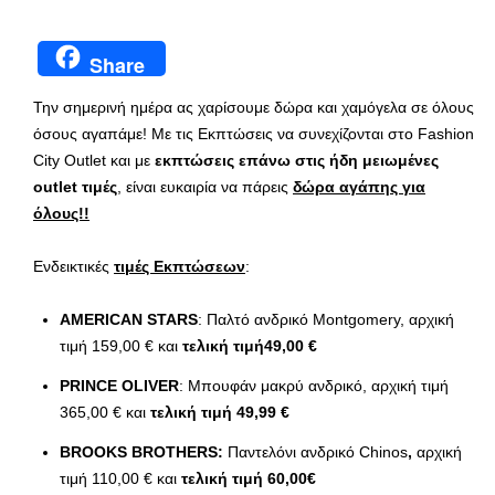
Share
Την σημερινή ημέρα ας χαρίσουμε δώρα και χαμόγελα σε όλους
όσους αγαπάμε! Με τις Εκπτώσεις να συνεχίζονται στο Fashion
City Outlet και με
εκπτώσεις επάνω στις ήδη μειωμένες
outlet
τιμές
, είναι ευκαιρία να πάρεις
δώρα αγάπης για
όλους!!
Ενδεικτικές
τιμές Εκπτώσεων
:
AMERICAN STARS
: Παλτό ανδρικό Montgomery, αρχική
τιμή 159,00 € και
τελική τιμή49,00 €
PRINCE OLIVER
: Μπουφάν μακρύ ανδρικό, αρχική τιμή
365,00 € και
τελική τιμή 49,99 €
BROOKS BROTHERS:
Παντελόνι ανδρικό Chinos
,
αρχική
τιμή 110,00 € και
τελική τιμή 60,00€