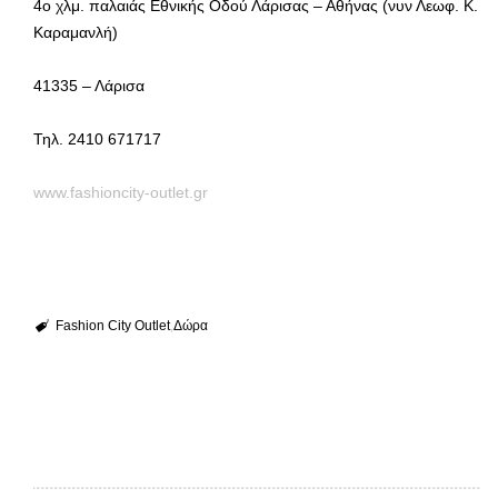
4ο χλμ. παλαιάς Εθνικής Οδού Λάρισας – Αθήνας (νυν Λεωφ. Κ.
Καραμανλή)
41335 – Λάρισα
Τηλ. 2410 671717
www.fashioncity-outlet.gr
Fashion City Outlet
Δώρα