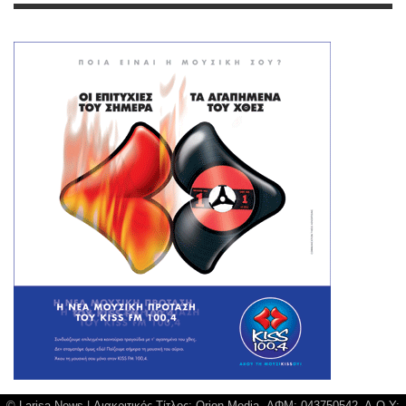
© Larisa News | Διακριτικός Τίτλος: Orion Media, ΑΦΜ: 043750542, Δ.Ο.Υ: