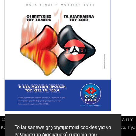
© Larisa News | Διακριτικός Τίτλος: Orion Media, ΑΦΜ: 043750542, Δ.Ο.Υ:
Το larisanews.gr χρησιμοποιεί cookies για να
Καρδίτσας, Υπο/μα Λάρισας, Δ/νση: Φαρμακίδου 36 τ.κ 41222 Λάρισα, Τηλ:
βελτιώσει τη διαδικτυακή εμπειρία σου.
2410 259100, email:
news@larisanews.gr