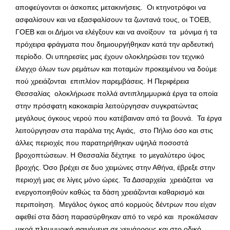
αποφεύγονται οι άσκοπες μετακινήσεις. Οι κτηνοτρόφοι να
ασφαλίσουν και να εξασφαλίσουν τα ζωντανά τους, οι ΤΟΕΒ,
ΓΟΕΒ και οι Δήμοι να ελέγξουν και να ανοίξουν τα μόνιμα ή τα
πρόχειρα φράγματα που δημιουργήθηκαν κατά την αρδευτική
περίοδο. Οι υπηρεσίες μας έχουν ολοκληρώσει τον τεχνικό
έλεγχο όλων των ρεμάτων και ποταμών προκειμένου να δούμε
πού χρειάζονται επιπλέον παρεμβάσεις. Η Περιφέρεια
Θεσσαλίας ολοκλήρωσε πολλά αντιπλημμυρικά έργα τα οποία
στην πρόσφατη κακοκαιρία λειτούργησαν συγκρατώντας
μεγάλους όγκους νερού που κατέβαιναν από τα βουνά. Τα έργα
λειτούργησαν στα παράλια της Αγιάς, στο Πήλιο όσο και στις
άλλες περιοχές που παρατηρήθηκαν υψηλά ποσοστά
βροχοπτώσεων. Η Θεσσαλία δέχτηκε το μεγαλύτερο ύψος
βροχής. Όσο βρέχει σε δυο χειμώνες στην Αθήνα, έβρεξε στην
περιοχή μας σε λίγες μόνο ώρες. Τα Δασαρχεία χρειάζεται να
ενεργοποιηθούν καθώς τα δάση χρειάζονται καθαρισμό και
περιποίηση. Μεγάλος όγκος από κορμούς δέντρων που είχαν
αφεθεί στα δάση παρασύρθηκαν από το νερό και προκάλεσαν
μικρά πλημμυρικά φαινόμενα σε χειμάρρους και στο οδικό