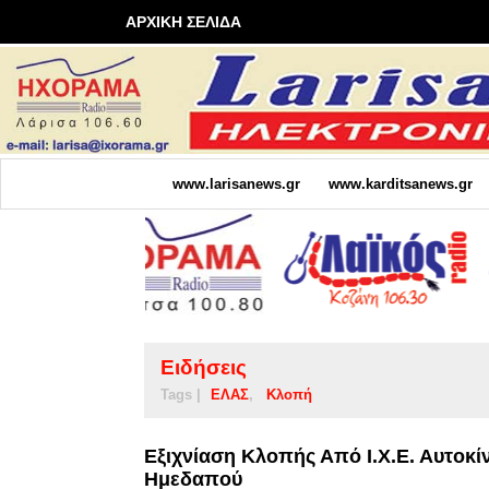
ΑΡΧΙΚΗ ΣΕΛΙΔΑ
www.larisanews.gr
www.karditsanews.gr
Ειδήσεις
Tags |
ΕΛΑΣ
Κλοπή
Εξιχνίαση Κλοπής Από Ι.Χ.Ε. Αυτοκί
Ημεδαπού