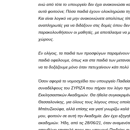
ενώ από τότε το υπουργείο δεν έχει ανακοινώσει κ
αυτά φοιτούνε; Πόσα παιδιά έχουν ολοκληρώσει τη
Και είναι λογικό να μην ανακοινώνετε απολύτως τί
αναπληρωτές για να διδάξουν στις δομές όπου δεν
παρακολουθήσουν οι μαθητές, με αποτέλεσμα να με
χώρους.
Εν ολίγοις, τα παιδιά των προσφύγων παραμένουν
παιδιά οφείλουμε, όπως και στα παιδιά των μετανασ
να τα δοξάζουμε μόνο όταν πετυχαίνουν κάτι πολύ
Όσον αφορά το νομοσχέδιο του υπουργείο Παιδεία
συναδέλφους του ΣΥΡΙΖΑ που πήραν τον λόγο πρι
Εκκλησιαστικών Ακαδημιών. Θα ήθελα συγκεκριμέν
Θεσσαλονίκης, για όλους τους λόγους στους οποί
ΜπέτυΣκούφα, αλλά επίσης και γιατί γνωρίζω καλά
μου, φοιτούν σε αυτή την Ακαδημία. Δεν έχει εξηγη
ακαδημιών. Ήδη, από τις 28/06/21, όταν αναμενότα
απευθύνει επιστολή προς την υπουργό Παιδείας συ