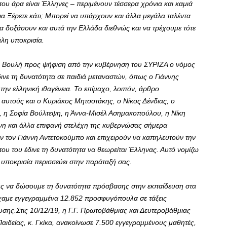
που άρα είναι Έλληνες – περιμένουν τέσσερα χρόνια και καμιά
.Ξέρετε κάτι; Μπορεί να υπάρχουν και άλλα μεγάλα ταλέντα
να δοξάσουν και αυτά την Ελλάδα διεθνώς και να τρέχουμε τότε
άλη υποκρισία.
τη Βουλή προς ψήφιση από την κυβέρνηση του ΣΥΡΙΖΑ ο νόμος
δινε τη δυνατότητα σε παιδιά μεταναστών, όπως ο Γιάννης
ην ελληνική ιθαγένεια. Το επίμαχο, λοιπόν, άρθρο
 αυτούς και ο Κυριάκος Μητσοτάκης, ο Νίκος Δένδιας, ο
, η Σοφία Βούλτεψη, η Άννα-Μισέλ Ασημακοπούλου, η Νίκη
ννη και άλλα επιφανή στελέχη της κυβερνώσας σήμερα
ν τον Γιάννη Αντετοκούμπο και επιχειρούν να καπηλευτούν την
ου του έδινε τη δυνατότητα να θεωρείται Έλληνας. Αυτό νομίζω
 η υποκρισία περισσεύει στην παράταξή σας.
ους να δώσουμε τη δυνατότητα πρόσβασης στην εκπαίδευση στα
χαμε εγγεγραμμένα 12.852 προσφυγόπουλα σε τάξεις
υσης.Στις 10/12/19, η Γ.Γ. Πρωτοβάθμιας και Δευτεροβάθμιας
αιδείας, κ. Γκίκα, ανακοίνωσε 7.500 εγγεγραμμένους μαθητές,