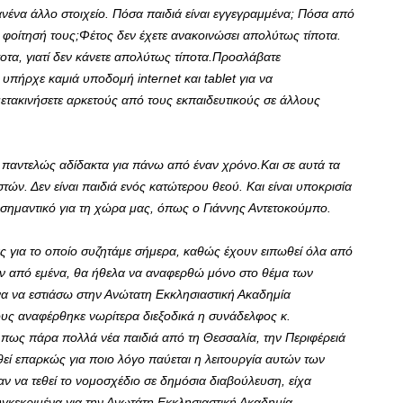
ανένα άλλο στοιχείο. Πόσα παιδιά είναι εγγεγραμμένα; Πόσα από
 φοίτησή τους;Φέτος δεν έχετε ανακοινώσει απολύτως τίποτα.
ποτα, γιατί δεν κάνετε απολύτως τίποτα.Προσλάβατε
 υπήρχε καμιά υποδομή internet και
tablet
για να
τακινήσετε αρκετούς από τους εκπαιδευτικούς σε άλλους
 παντελώς αδίδακτα για πάνω από έναν χρόνο.Και σε αυτά τα
τών. Δεν είναι παιδιά ενός κατώτερου θεού. Και είναι υποκρισία
 σημαντικό για τη χώρα μας, όπως ο Γιάννης Αντετοκούμπο.
ς για το οποίο συζητάμε σήμερα, καθώς έχουν ειπωθεί όλα από
ν από εμένα, θα ήθελα να αναφερθώ μόνο στο θέμα των
α να εστιάσω στην Ανώτατη Εκκλησιαστική Ακαδημία
ους αναφέρθηκε νωρίτερα διεξοδικά η συνάδελφος κ.
 πως πάρα πολλά νέα παιδιά από τη Θεσσαλία, την Περιφέρειά
θεί επαρκώς για ποιο λόγο παύεται η λειτουργία αυτών των
ν να τεθεί το νομοσχέδιο σε δημόσια διαβούλευση, είχα
γκεκριμένα για την Ανωτάτη Εκκλησιαστική Ακαδημία