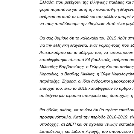
Ελλάδα, που μετέχουν της ελληνικής παιδείας και 
φορά παραπάνω για αυτή την πολυπόθητη ιθαγένεια
ανάμεσα σε αυτά τα παιδιά και στο μέλλον μπορεί 
να τους αποδώσουμε την ιθαγένεια. Αυτό είναι μεγ
Θα σας θυμίσω ότι το καλοκαίρι του 2015 ήρθε σ
για την ελληνική ιθαγένεια, ένας νόμος-τομή που έ
Αντετοκούμπο και τα αδέρφια του, να αποκτήσουν τ
καταψηφίστηκε τότε από 84 βουλευτές, ανάμεσα σε
Μιλτιάδης Βαρβιτσιώτης, ο Γιώργος Κουμουτσάκος
Κεραμέως, ο Βασίλης Κικίλιας, η Όλγα Κεφαλογιά
παράταξης. Σήμερα, οι ίδιοι άνθρωποι χειροκροτού
επιτυχία του, ενώ το 2015 καταψήφισαν το άρθρο π
ότι δείχνει μία τεράστια υποκρισία και, δυστυχώς,
Θα ήθελα, ακόμη, να τονίσω ότι θα πρέπει επιτέλ
προσφυγόπουλα. Κατά την περίοδο 2016-2019, εί
υποδοχής, σε ΔΙΕΠ και σε σχολεία γενικής εκπαίδε
Εκπαίδευσης και Ειδικής Αγωγής του υπουργείου Π