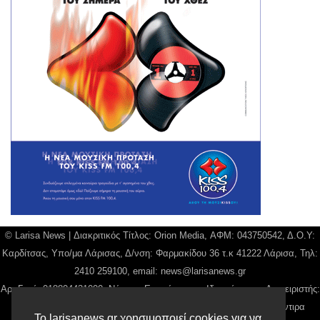
© Larisa News | Διακριτικός Τίτλος: Orion Media, ΑΦΜ: 043750542, Δ.Ο.Υ:
Καρδίτσας, Υπο/μα Λάρισας, Δ/νση: Φαρμακίδου 36 τ.κ 41222 Λάρισα, Τηλ:
2410 259100, email:
news@larisanews.gr
Αρ. Γεμή: 018804431000, Νόμιμος Εκπρόσωπος, Ιδιοκτήτης και Διαχειριστής:
Παναγιώτης Φιλίππου, Διευθύντρια: Γιαννουσά Βασιλική, Διευθύντιρα
Το larisanews.gr χρησιμοποιεί cookies για να