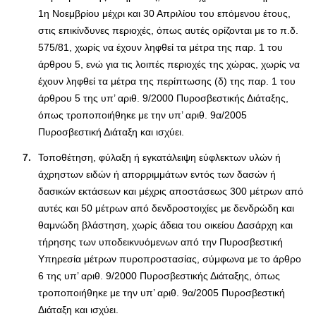
1η Νοεμβρίου μέχρι και 30 Απριλίου του επόμενου έτους,
στις επικίνδυνες περιοχές, όπως αυτές ορίζονται με το π.δ.
575/81, χωρίς να έχουν ληφθεί τα μέτρα της παρ. 1 του
άρθρου 5, ενώ για τις λοιπές περιοχές της χώρας, χωρίς να
έχουν ληφθεί τα μέτρα της περίπτωσης (δ) της παρ. 1 του
άρθρου 5 της υπ’ αριθ. 9/2000 Πυροσβεστικής Διάταξης,
όπως τροποποιήθηκε με την υπ’ αριθ. 9α/2005
Πυροσβεστική Διάταξη και ισχύει.
Τοποθέτηση, φύλαξη ή εγκατάλειψη εύφλεκτων υλών ή
άχρηστων ειδών ή απορριμμάτων εντός των δασών ή
δασικών εκτάσεων και μέχρις αποστάσεως 300 μέτρων από
αυτές και 50 μέτρων από δενδροστοιχίες με δενδρώδη και
θαμνώδη βλάστηση, χωρίς άδεια του οικείου Δασάρχη και
τήρησης των υποδεικνυόμενων από την Πυροσβεστική
Υπηρεσία μέτρων πυροπροστασίας, σύμφωνα με το άρθρο
6 της υπ’ αριθ. 9/2000 Πυροσβεστικής Διάταξης, όπως
τροποποιήθηκε με την υπ’ αριθ. 9α/2005 Πυροσβεστική
Διάταξη και ισχύει.