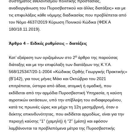
συστήματος εθελοντισμού πολιτικής προστασίας,
αναδιοργάνωση του Πυροσβεστικού και άλλες διατάξεις» και με
τις επιφυλάξεις κάθε νόμιμης διαδικασίας που προβλέπεται από
τον Νόμο 4637/2019 Κύρωση Ποινικού Κώδικα (ΦΕΚ Α
180/18.11.2019).
Άρθρο 4
–
Ειδικές ρυθμίσεις – διατάξεις
ο
Κατ’ εξαίρεση των οριζομένων στο 2
άρθρο της παρούσας
διάταξης και με την επιφύλαξη των διατάξεων της Κ.Υ.Α.
568/125347/20-1-2004 «Κώδικας Ορθής Γεωργικής Πρακτικής»
(Β’142), για τους μήνες Μάιο και Οκτώβριο του 2021
επιτρέπεται, ύστερα από άδεια, ατομική ή ομαδική, που
εκδίδεται από την αρμόδια Πυροσβεστική Υπηρεσία, η καύση
αγροτικών εκτάσεων, υπό την επίβλεψη του ενδιαφερομένου,
κατά τις πρωινές ώρες και μέχρι τη 12η μεσημβρινή, όταν ο
δείκτης επικινδυνότητας, που εκδίδεται αρμοδίως, είναι για την
περιοχή καύσης “1” (χαμηλή) ή “2” (μέση) και εφόσον
λαμβάνονται τα προβλεπόμενα μέτρα της Πυροσβεστικής