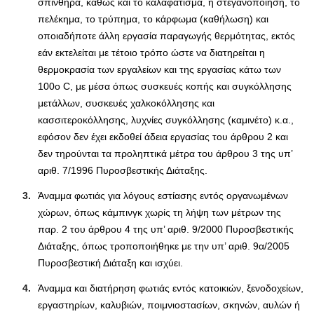
σπινθήρα, καθώς και το καλαφάτισμα, η στεγανοποίηση, το
πελέκημα, το τρύπημα, το κάρφωμα (καθήλωση) και
οποιαδήποτε άλλη εργασία παραγωγής θερμότητας, εκτός
εάν εκτελείται με τέτοιο τρόπο ώστε να διατηρείται η
θερμοκρασία των εργαλείων και της εργασίας κάτω των
100ο C, με μέσα όπως συσκευές κοπής και συγκόλλησης
μετάλλων, συσκευές χαλκοκόλλησης και
κασσιτεροκόλλησης, λυχνίες συγκόλλησης (καμινέτο) κ.α.,
εφόσον δεν έχει εκδοθεί άδεια εργασίας του άρθρου 2 και
δεν τηρούνται τα προληπτικά μέτρα του άρθρου 3 της υπ’
αριθ. 7/1996 Πυροσβεστικής Διάταξης.
Άναμμα φωτιάς για λόγους εστίασης εντός οργανωμένων
χώρων, όπως κάμπινγκ χωρίς τη λήψη των μέτρων της
παρ. 2 του άρθρου 4 της υπ’ αριθ. 9/2000 Πυροσβεστικής
Διάταξης, όπως τροποποιήθηκε με την υπ’ αριθ. 9α/2005
Πυροσβεστική Διάταξη και ισχύει.
Άναμμα και διατήρηση φωτιάς εντός κατοικιών, ξενοδοχείων,
εργαστηρίων, καλυβιών, ποιμνιοστασίων, σκηνών, αυλών ή