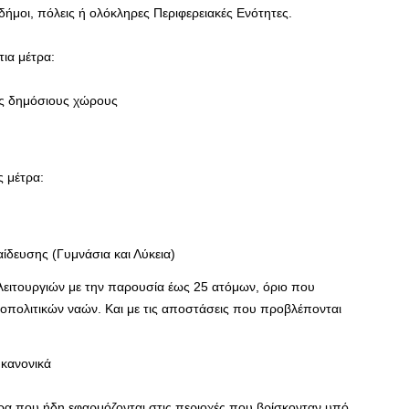
 δήμοι, πόλεις ή ολόκληρες Περιφερειακές Ενότητες.
τια μέτρα:
ύς δημόσιους χώρους
ς μέτρα:
ίδευσης (Γυμνάσια και Λύκεια)
 λειτουργιών με την παρουσία έως 25 ατόμων, όριο που
οπολιτικών ναών. Και με τις αποστάσεις που προβλέπονται
 κανονικά
τρα που ήδη εφαρμόζονται στις περιοχές που βρίσκονταν υπό