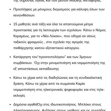
της δημόσιας υγείας και των μέσων Μαζικής Μεταφοράς.
Προσλήψεις με μόνιμους διορισμούς για κάλυψη όλων των
κενώνθέσεων.
15 μαθητές ανά τάξη και όλα τα απαιτούμενα μέτρα
προστασίας για τη λειτουργία των σχολείων. Κάτω ο Νόμος
Κεραμέως, για το «Νέο Λύκειο», που οδηγεί σε νέους
ταξικούς φραγμούς , στο σχολείο της αγοράς της
πειθάρχησης καιτου εξεταστικού κάτεργου.
Κατάργηση του“προσοντολόγιου” και των 3μηνων
συμβάσεων. ‘Οχι στην μονιμοποίηση και νομιμοποίηση της
εξ’ αποστάσεως εκπαίδευσης
Κάτω τα χέρια από τις διαδηλώσεις και τη συνδικαλιστική
δράση. Κάτω τα χέρια από τα σωματεία Καμία
νομιμοποίηση στις ηλεκτρονικές ψηφοφορίες και στις τηλε-
εκλογές
Δημόσια αγαθάΌχι στις ιδιωτικοποιήσεις. Μπλόκο στους
πλειστηριασμούς. Αυξήσεις στους μισθούς και τις συντάξεις