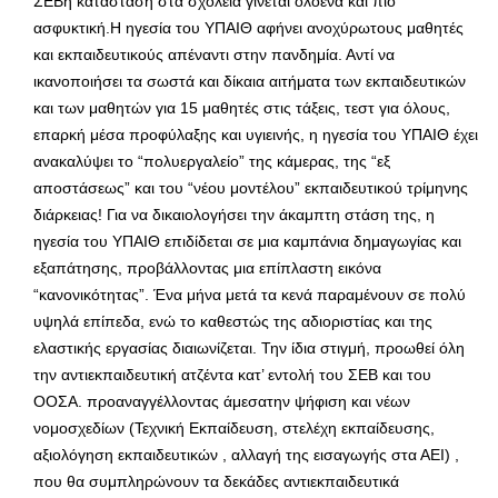
ΣΕΒη κατάσταση στα σχολεία γίνεται ολοένα και πιο
ασφυκτική.Η ηγεσία του ΥΠΑΙΘ αφήνει ανοχύρωτους μαθητές
και εκπαιδευτικούς απέναντι στην πανδημία. Αντί να
ικανοποιήσει τα σωστά και δίκαια αιτήματα των εκπαιδευτικών
και των μαθητών για 15 μαθητές στις τάξεις, τεστ για όλους,
επαρκή μέσα προφύλαξης και υγιεινής, η ηγεσία του ΥΠΑΙΘ έχει
ανακαλύψει το “πολυεργαλείο” της κάμερας, της “εξ
αποστάσεως” και του “νέου μοντέλου” εκπαιδευτικού τρίμηνης
διάρκειας! Για να δικαιολογήσει την άκαμπτη στάση της, η
ηγεσία του ΥΠΑΙΘ επιδίδεται σε μια καμπάνια δημαγωγίας και
εξαπάτησης, προβάλλοντας μια επίπλαστη εικόνα
“κανονικότητας”. Ένα μήνα μετά τα κενά παραμένουν σε πολύ
υψηλά επίπεδα, ενώ το καθεστώς της αδιοριστίας και της
ελαστικής εργασίας διαιωνίζεται. Την ίδια στιγμή, προωθεί όλη
την αντιεκπαιδευτική ατζέντα κατ’ εντολή του ΣΕΒ και του
ΟΟΣΑ. προαναγγέλλοντας άμεσατην ψήφιση και νέων
νομοσχεδίων (Τεχνική Εκπαίδευση, στελέχη εκπαίδευσης,
αξιολόγηση εκπαιδευτικών , αλλαγή της εισαγωγής στα ΑΕΙ) ,
που θα συμπληρώνουν τα δεκάδες αντιεκπαιδευτικά