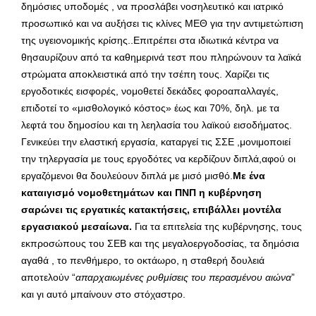
δημόσιες υποδομές , να προσλάβει νοσηλευτικό και ιατρικό
προσωπικό και να αυξήσει τις κλίνες ΜΕΘ για την αντιμετώπιση
της υγειονομικής κρίσης..Επιτρέπει στα ιδιωτικά κέντρα να
θησαυρίζουν από τα καθημερινά τεστ που πληρώνουν τα λαϊκά
στρώματα αποκλειστικά από την τσέπη τους. Χαρίζει τις
εργοδοτικές εισφορές, νομοθετεί δεκάδες φοροαπαλλαγές,
επιδοτεί το «μισθολογικό κόστος» έως και 70%, δηλ. με τα
λεφτά του δημοσίου και τη λεηλασία του λαϊκού εισοδήματος.
Γενικεύει την ελαστική εργασία, καταργεί τις ΣΣΕ ,μονιμοποιεί
την τηλεργασία με τους εργοδότες να κερδίζουν διπλά,αφού οι
εργαζόμενοι θα δουλεύουν διπλά με μισό μισθό.
Με ένα
καταιγισμό νομοθετημάτων και ΠΝΠ η κυβέρνηση
σαρώνει τις εργατικές κατακτήσεις, επιβάλλει μοντέλα
εργασιακού μεσαίωνα.
Για τα επιτελεία της κυβέρνησης, τους
εκπροσώπους του ΣΕΒ και της μεγαλοεργοδοσίας, τα δημόσια
αγαθά , το πενθήμερο, το οκτάωρο, η σταθερή δουλειά
αποτελούν “
απαρχαιωμένες ρυθμίσεις του περασμένου αιώνα
”
και γι αυτό μπαίνουν στο στόχαστρο.