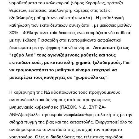
νομοθετήματα του καλοκαιριού (νόμος Κεραμέως, τράπεζα
θεμάτων, εξετάσεις, αξιολόγηση, κάμερες στις τάξεις,
εξοβελισμός μαθημάτων- ειδικοτήτων κλπ) . Η μισθολογική
καθήλωση των εκπαιδευτικών συνεχίζεται , με μειώσεις μισθών
30% – 40%την τελευταία δεκαετία, ενώ ετοιμάζεται νέα επίθεση
με την έκθεση Πισσαρίδη στα εναπομείναντα ασφαλιστικά
δικαιώματα με την ψήφιση και νέου νόμου.
Αντιμετωπίζει ως
“εχθρό λαό” τους αγωνιζόμενους μαθητές και τους
εκπαιδευτικούς, με καταστολή, χημικά, ξυλοδαρμούς. Για
να τρομοκρατήσει το μαθητικό κίνημα επιχειρεί να
μετατρέψει τους καθηγητές σε “χωροφύλακες”.
Η κυβέρνηση της ΝΔ αξιοποιώντας τους προηγούμενους
αντισυνδικαλιστικούς νόμους από τις προηγούμενες
μνημονιακές κυβερνήσεις (ΠΑΣΟΚ, Ν.Δ , ΣΥΡΙΖΑ-
ΑΝΕΛ)επιβάλλει την ακραία νεοφιλελεύθερη πολιτική της με την
σιδηρά πυγμή της βίας και της καταστολής. Ενεργοποιεί όλο το
αντιδημοκρατικό οπλοστάσιό της, με αιχμή τον πρόσφατο
χουντονόμο. Όλες οι διαδηλώσεις της τελευταίας περιόδου