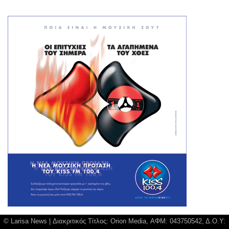
© Larisa News | Διακριτικός Τίτλος: Orion Media, ΑΦΜ: 043750542, Δ.Ο.Υ: