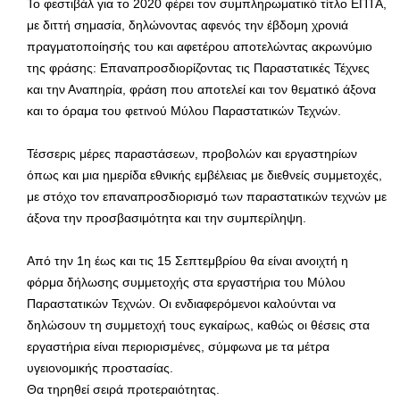
Το φεστιβάλ για το 2020 φέρει τον συμπληρωματικό τίτλο ΕΠΤΑ,
με διττή σημασία, δηλώνοντας αφενός την έβδομη χρονιά
πραγματοποίησής του και αφετέρου αποτελώντας ακρωνύμιο
της φράσης: Επαναπροσδιορίζοντας τις Παραστατικές Τέχνες
και την Αναπηρία, φράση που αποτελεί και τον θεματικό άξονα
και το όραμα του φετινού Μύλου Παραστατικών Τεχνών.
Τέσσερις μέρες παραστάσεων, προβολών και εργαστηρίων
όπως και μια ημερίδα εθνικής εμβέλειας με διεθνείς συμμετοχές,
με στόχο τον επαναπροσδιορισμό των παραστατικών τεχνών με
άξονα την προσβασιμότητα και την συμπερίληψη.
Από την 1η έως και τις 15 Σεπτεμβρίου θα είναι ανοιχτή η
φόρμα δήλωσης συμμετοχής στα εργαστήρια του Μύλου
Παραστατικών Τεχνών. Οι ενδιαφερόμενοι καλούνται να
δηλώσουν τη συμμετοχή τους εγκαίρως, καθώς οι θέσεις στα
εργαστήρια είναι περιορισμένες, σύμφωνα με τα μέτρα
υγειονομικής προστασίας.
Θα τηρηθεί σειρά προτεραιότητας.