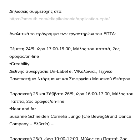
Δηλώσεις συμμετοχής στο:
https://smouth.com/el/epikoinonia/application-epta/
Αναλυτικά το πρόγραμμα των εργαστηρίων του ΕΠΤΑ:
Πέμπτη 24/9, ώρα 17:00-19:00, Μύλος του παππά, 2ος
όροφος/on-line
•Creability
Διεθνής συνεργασία Un-Label e. V/Κολωνία., Τεχνικό
Πανεπιστήμιο Ντόρτμουντ και Συνεργείου Μουσικού Θεάτρου
Παρασκευή 25 και Σάββατο 26/9, ώρα 16:00-17:00, Μύλος του
Παππά, 2ος όροφος/on-line
•Near and far
Susanne Schneider/ Cornelia Jungo (Cie BewegGrund Dance
Company – Ελβετία) –
Παρασκευή 25/9, ώρα 10:00-12:00, Μύλος του Παππά, 2ος