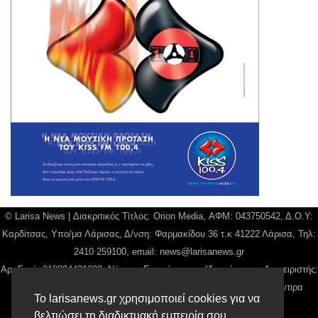
© Larisa News | Διακριτικός Τίτλος: Orion Media, ΑΦΜ: 043750542, Δ.Ο.Υ:
Καρδίτσας, Υπο/μα Λάρισας, Δ/νση: Φαρμακίδου 36 τ.κ 41222 Λάρισα, Τηλ:
2410 259100, email:
news@larisanews.gr
Αρ. Γεμή: 018804431000, Νόμιμος Εκπρόσωπος, Ιδιοκτήτης και Διαχειριστής:
Παναγιώτης Φιλίππου, Διευθύντρια: Γιαννουσά Βασιλική, Διευθύντιρα
Το larisanews.gr χρησιμοποιεί cookies για να
Σύνταξης: Μπαλαμπάνη Βασιλική.
βελτιώσει τη διαδικτυακή εμπειρία σου.