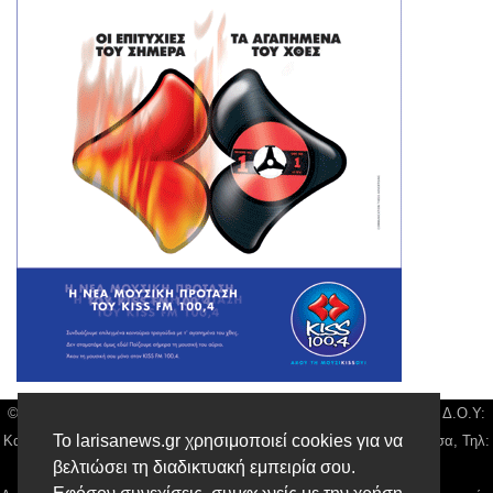
© Larisa News | Διακριτικός Τίτλος: Orion Media, ΑΦΜ: 043750542, Δ.Ο.Υ:
Το larisanews.gr χρησιμοποιεί cookies για να
Καρδίτσας, Υπο/μα Λάρισας, Δ/νση: Φαρμακίδου 36 τ.κ 41222 Λάρισα, Τηλ:
βελτιώσει τη διαδικτυακή εμπειρία σου.
2410 259100, email:
news@larisanews.gr