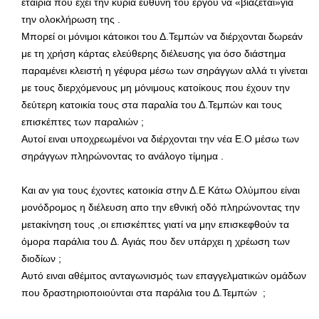
εταιρία που έχει την κύρια ευθύνη του έργου να «βιάζεται»για
την ολοκλήρωση της .
Μπορεί οι μόνιμοι κάτοικοι του Δ.Τεμπών να διέρχονται δωρεάν
με τη χρήση κάρτας ελεύθερης διέλευσης για όσο διάστημα
παραμένει κλειστή η γέφυρα μέσω των σηράγγων αλλά τι γίνεται
με τους διερχόμενους μη μόνιμους κατοίκους που έχουν την
δεύτερη κατοικία τους στα παραλία του Δ.Τεμπών και τους
επισκέπτες των παραλιών ;
Αυτοί ειναι υποχρεωμένοι να διέρχονται την νέα Ε.Ο μέσω των
σηράγγων πληρώνοντας το ανάλογο τίμημα .
Και αν για τους έχοντες κατοικία στην Δ.Ε Κάτω Ολύμπου είναι
μονόδρομος η διέλευση απο την εθνική οδό πληρώνοντας την
μετακίνηση τους ,οι επισκέπτες γιατί να μην επισκεφθούν τα
όμορα παράλια του Δ. Αγιάς που δεν υπάρχει η χρέωση των
διοδίων ;
Αυτό ειναι αθέμιτος ανταγωνισμός των επαγγελματικών ομάδων
που δραστηριοποιούνται στα παράλια του Δ.Τεμπών ;