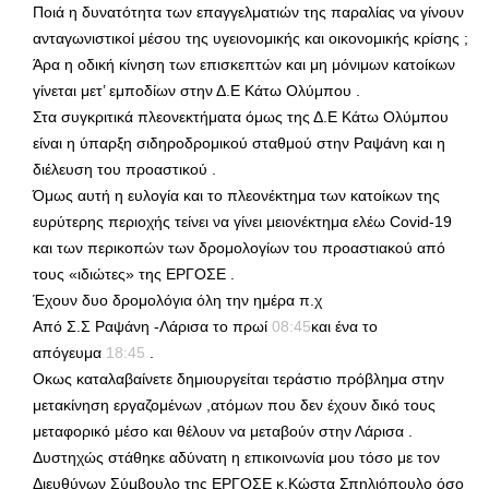
Ποιά η δυνατότητα των επαγγελματιών της παραλίας να γίνουν
ανταγωνιστικοί μέσου της υγειονομικής και οικονομικής κρίσης ;
Άρα η οδική κίνηση των επισκεπτών και μη μόνιμων κατοίκων
γίνεται μετ’ εμποδίων στην Δ.Ε Κάτω Ολύμπου .
Στα συγκριτικά πλεονεκτήματα όμως της Δ.Ε Κάτω Ολύμπου
είναι η ύπαρξη σιδηροδρομικού σταθμού στην Ραψάνη και η
διέλευση του προαστικού .
Όμως αυτή η ευλογία και το πλεονέκτημα των κατοίκων της
ευρύτερης περιοχής τείνει να γίνει μειονέκτημα ελέω Covid-19
και των περικοπών των δρομολογίων του προαστιακού από
τους «ιδιώτες» της ΕΡΓΟΣΕ .
Έχουν δυο δρομολόγια όλη την ημέρα π.χ
Από Σ.Σ Ραψάνη -Λάρισα το πρωί
08:45
και ένα το
απόγευμα
18:45
.
Οκως καταλαβαίνετε δημιουργείται τεράστιο πρόβλημα στην
μετακίνηση εργαζομένων ,ατόμων που δεν έχουν δικό τους
μεταφορικό μέσο και θέλουν να μεταβούν στην Λάρισα .
Δυστηχώς στάθηκε αδύνατη η επικοινωνία μου τόσο με τον
Διευθύνων Σύμβουλο της ΕΡΓΟΣΕ κ.Κώστα Σπηλιόπουλο όσο