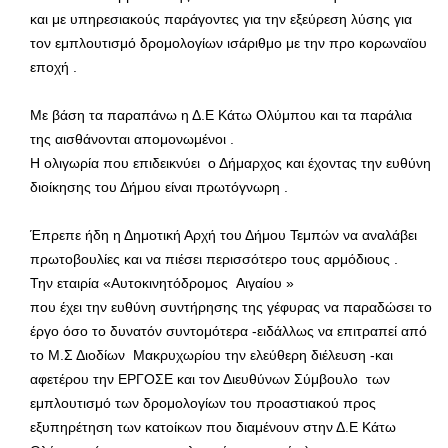
και με υπηρεσιακούς παράγοντες για την εξεύρεση λύσης για
τον εμπλουτισμό δρομολογίων ισάριθμο με την προ κορωναϊου
εποχή .
Με βάση τα παραπάνω η Δ.Ε Κάτω Ολύμπου και τα παράλια
της αισθάνονται απομονωμένοι .
Η ολιγωρία που επιδεικνύει ο Δήμαρχος και έχοντας την ευθύνη
διοίκησης του Δήμου είναι πρωτόγνωρη .
Έπρεπε ήδη η Δημοτική Αρχή του Δήμου Τεμπών να αναλάβει
πρωτοβουλίες και να πιέσει περισσότερο τους αρμόδιους .
Την εταιρία «Αυτοκινητόδρομος Αιγαίου »
που έχει την ευθύνη συντήρησης της γέφυρας να παραδώσει το
έργο όσο το δυνατόν συντομότερα -ειδάλλως να επιτραπεί από
το Μ.Σ Διοδίων Μακρυχωρίου την ελεύθερη διέλευση -και
αφετέρου την ΕΡΓΟΣΕ και τον Διευθύνων Σύμβουλο των
εμπλουτισμό των δρομολογίων του προαστιακού προς
εξυπηρέτηση των κατοίκων που διαμένουν στην Δ.Ε Κάτω