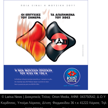
© Larisa News | Διακριτικός Τίτλος: Orion Media, ΑΦΜ: 043750542, Δ.Ο.Υ:
Καρδίτσας, Υπο/μα Λάρισας, Δ/νση: Φαρμακίδου 36 τ.κ 41222 Λάρισα, Τηλ: