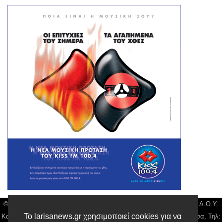
© Larisa News | Διακριτικός Τίτλος: Orion Media, ΑΦΜ: 043750542, Δ.Ο.Υ:
Το larisanews.gr χρησιμοποιεί cookies για να
Καρδίτσας, Υπο/μα Λάρισας, Δ/νση: Φαρμακίδου 36 τ.κ 41222 Λάρισα, Τηλ: