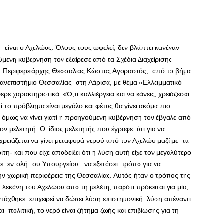
ίναι ο Αχελώος. Όλους τους ωφελεί, δεν βλάπτει κανέναν
μενη κυβέρνηση τον εξαίρεσε από τα Σχέδια Διαχείρισης
 Ο Περιφερειάρχης Θεσσαλίας Κώστας Αγοραστός, από το βήμα
ανεπιστήμιο Θεσσαλίας στη Λάρισα, με θέμα «Ελλειμματικό
 χαρακτηριστικά: «Ό,τι καλλιέργεια και να κάνεις, χρειάζεσαι
ί το πρόβλημα είναι μεγάλο και φέτος θα γίνει ακόμα πιο
ί όμως να γίνει γιατί η προηγούμενη κυβέρνηση τον έβγαλε από
ον μελετητή. Ο ίδιος μελετητής που έγραφε ότι για να
χρειάζεται να γίνει μεταφορά νερού από τον Αχελώο μαζί με τα
- και που είχε αποδείξει ότι η λύση αυτή είχε τον μεγαλύτερο
με εντολή του Υπουργείου να εξετάσει τρόπο για να
ην χωρική περιφέρεια της Θεσσαλίας. Αυτός ήταν ο τρόπος της
 λεκάνη του Αχελώου από τη μελέτη, παρότι πρόκειται για μία,
ντάχθηκε επιχειρεί να δώσει λύση επιστημονική λύση απέναντι
ι πολιτική, το νερό είναι ζήτημα ζωής και επιβίωσης για τη