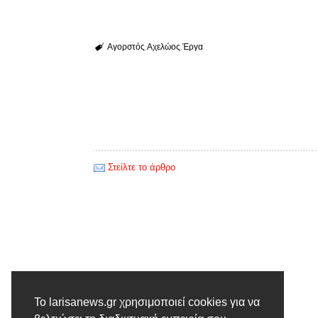
Αγορστός
Αχελώος
Έργα
Στείλτε το άρθρο
Προηγούμενο άρθρο
Το larisanews.gr χρησιμοποιεί cookies για να
Χειμερινές επεμβάσεις σε