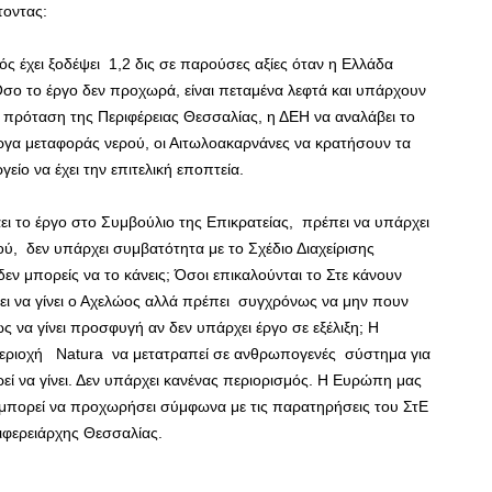
τοντας:
αός έχει ξοδέψει 1,2 δις σε παρούσες αξίες όταν η Ελλάδα
σο το έργο δεν προχωρά, είναι πεταμένα λεφτά και υπάρχουν
 πρόταση της Περιφέρειας Θεσσαλίας, η ΔΕΗ να αναλάβει το
έργα μεταφοράς νερού, οι Αιτωλοακαρνάνες να κρατήσουν τα
είο να έχει την επιτελική εποπτεία.
άει το έργο στο Συμβούλιο της Επικρατείας, πρέπει να υπάρχει
μού, δεν υπάρχει συμβατότητα με το Σχέδιο Διαχείρισης
εν μπορείς να το κάνεις; Όσοι επικαλούνται το Στε κάνουν
ει να γίνει ο Αχελώος αλλά πρέπει συγχρόνως να μην πουν
ς να γίνει προσφυγή αν δεν υπάρχει έργο σε εξέλιξη; Η
εριοχή Natura να μετατραπεί σε ανθρωπογενές σύστημα για
εί να γίνει. Δεν υπάρχει κανένας περιορισμός. Η Ευρώπη μας
 μπορεί να προχωρήσει σύμφωνα με τις παρατηρήσεις του ΣτΕ
ριφερειάρχης Θεσσαλίας.