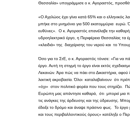
Θεσσαλία» υπογράμμισε ο κ. Αγοραστός, προσθέ
«Ο Αχελώος έχει γίνει κατά 65% και ο ελληνικός λ
μπήκε στο μνημόνιο για 500 εκατομμύρια ευρώ. Ό
ευθύνες». Ο κ. Αγοραστός επανέλαβε την καθαρή
υδροηλεκτρικό έργο, η Περιφέρεια Θεσσαλίας τα 
«κλειδιά» της διαχείρισης του νερού και το Υπουργ
Όσο για το ΣτΕ, ο κ. Αγοραστός τόνισε: «Για να π
έργο. Αυτή τη στιγμή το έργο είναι εκτός σχεδιασ
Λεκανών. Άρα πώς να πάει στο Δικαστήρια, αφού δ
λεκτική ακροβασία. Όλοι καταλαβαίνουν ότι πρέπ
«όχι» στον πολιτικό φορέα που τους στηρίζει. Πώ
Ευρώπη μας απάντησε καθαρά, ότι μπορεί μια π
τις ανάγκες της άρδευσης και της ύδρευσης. Μπορ
έδειξε το δρόμο και άναψε πράσινο φως. Το έργο
και τους περιβαλλοντικούς όρους» κατέληξε ο Πε