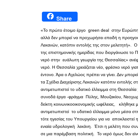
Share
«Το πρώτο έτοιμο έργο green deal στην Ευρώπη ε
αλλά δεν μπορεί να προχωρήσει επειδή η προηγού
Λεκανών, κατόπιν εντολής της στον μελετητή».
της επιστημονικής ημερίδας που διοργάνωσε το Π
νερό στην ευάλωτη γεωργία της Θεσσαλίας» ανέφερε
νερό. Η Θεσσαλία χρειάζεται νέο, φρέσκο νερό γιατ
έντονο. Άρα ο Αχελώος πρέπει να γίνει. Δεν μπορε
τα Σχέδια Διαχείρισης Λεκανών κατόπιν εντολής στ
αντιμετωπιστεί το υδατικό έλλειμμα στη Θεσσαλία 
συνοδά έργα -φράγμα Πύλης, Μουζακίου, Νεοχωρίτη
δείκτη κοινωνικοοικονομικής ωφέλειας, κλήθηκε 
αντιμετωπιστεί το υδατικό έλλειμμα μόνο μέσα στ
τότε ηγεσίας του Υπουργείου για να αποκλειστεί η
ενιαία υδρολογική λεκάνη. Έτσι η μελέτη που συ
σε μια παρέμβαση πολιτική. Το νερό όμως δεν είνα