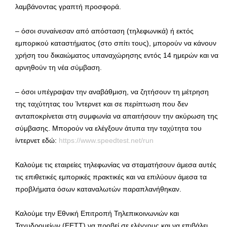
λαμβάνοντας γραπτή προσφορά.
– όσοι συναίνεσαν από απόσταση (τηλεφωνικά) ή εκτός
εμπορικού καταστήματος (στο σπίτι τους), μπορούν να κάνουν
χρήση του δικαιώματος υπαναχώρησης εντός 14 ημερών και να
αρνηθούν τη νέα σύμβαση.
– όσοι υπέγραψαν την αναβάθμιση, να ζητήσουν τη μέτρηση
της ταχύτητας του Ίντερνετ και σε περίπτωση που δεν
ανταποκρίνεται στη συμφωνία να απαιτήσουν την ακύρωση της
σύμβασης. Μπορούν να ελέγξουν άτυπα την ταχύτητα του
ίντερνετ εδώ:
https://www.speedtest.net/run
Καλούμε τις εταιρείες τηλεφωνίας να σταματήσουν άμεσα αυτές
τις επιθετικές εμπορικές πρακτικές και να επιλύουν άμεσα τα
προβλήματα όσων καταναλωτών παραπλανήθηκαν.
Καλούμε την Εθνική Επιτροπή Τηλεπικοινωνιών και
Ταχυδρομείων (ΕΕΤΤ) να προβεί σε ελέγχους και να επιβάλει