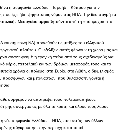
Αθήνα η συμφωνία Ελλάδας – Ισραήλ – Κύπρου για την
ου έχει ήδη ψηφιστεί ως νόμος στις ΗΠΑ. Την ίδια στιγμή τα
ατολικής Μεσογείου αμφισβητούνται από τη «σύμμαχο» στο
 και σημερινή ΝΔ) προωθούν τις μπίζνες του ελληνικού
εργειακού πλούτου. Οι εξελίξεις αυτές φέρνουν τη χώρα μας και
ρχει συσσωρευμένη τραγική πείρα από τους σχεδιασμούς για
 αέριο, πετρέλαιο) και των δρόμων μεταφοράς τους και τα
ευταία χρόνια οι πόλεμοι στη Συρία, στη Λιβύη, ο διαμελισμός
 των προσφύγων και μεταναστών, που θαλασσοπνίγονται ή
νησιά.
ι κάθε συμφέρον να αποτρέψει τους πολεμοκάπηλους
σότιμης συνεργασίας με όλα τα κράτη και όλους τους λαούς.
τη νέα συμφωνία Ελλάδας – ΗΠΑ, που εκτός των άλλων
υμένης σύγκρουσης στην περιοχή και απαιτεί: