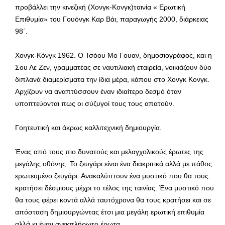
προβάλλει την κινεζική (Χονγκ-Κονγκ)ταινία « Ερωτική
Επιθυμία» του Γουόνγκ Καρ Βάι, παραγωγής 2000, διάρκειας
98΄.
Χονγκ-Κόνγκ 1962. Ο Τσόου Μο Γουαν, δημοσιογράφος, και η
Σου Λε Ζεν, γραμματέας σε ναυτιλιακή εταιρεία, νοικιάζουν δύο
διπλανά διαμερίσματα την ίδια μέρα, κάπου στο Χονγκ Κονγκ.
Αρχίζουν να αναπτύσσουν έναν ιδιαίτερο δεσμό όταν
υποπτεύονται πως οι σύζυγοί τους τους απατούν.
Γοητευτική και άκρως καλλιτεχνική δημιουργία.
Ένας από τους πιο δυνατούς και μελαγχολικούς έρωτες της
μεγάλης οθόνης. Το ζευγάρι είναι ένα διακριτικά αλλά με πάθος
ερωτευμένο ζευγάρι. Ανακαλύπτουν ένα μυστικό που θα τους
κρατήσει δέσμιους μέχρι το τέλος της ταινίας. Ένα μυστικό που
θα τους φέρει κοντά αλλά ταυτόχρονα θα τους κρατήσει και σε
απόσταση δημιουργώντας έτσι μια μεγάλη ερωτική επιθυμία
αλλά κι έναν ανεκπλήρωτο έρωτα.