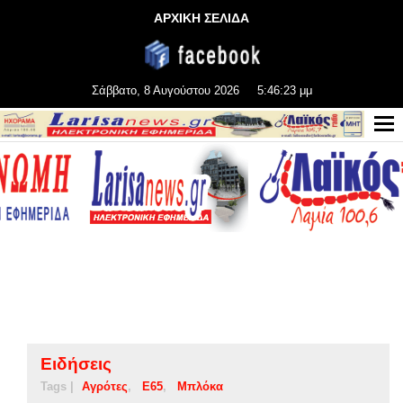
ΑΡΧΙΚΗ ΣΕΛΙΔΑ
Σάββατο, 8 Αυγούστου 2026
5:46:24 μμ
Ειδήσεις
Tags |
Αγρότες
Ε65
Μπλόκα