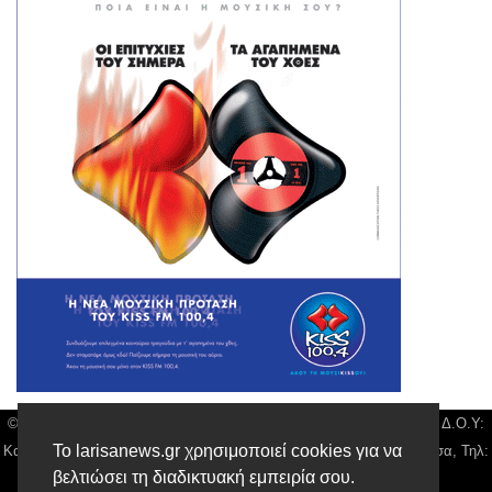
© Larisa News | Διακριτικός Τίτλος: Orion Media, ΑΦΜ: 043750542, Δ.Ο.Υ:
Το larisanews.gr χρησιμοποιεί cookies για να
Καρδίτσας, Υπο/μα Λάρισας, Δ/νση: Φαρμακίδου 36 τ.κ 41222 Λάρισα, Τηλ:
βελτιώσει τη διαδικτυακή εμπειρία σου.
2410 259100, email:
news@larisanews.gr