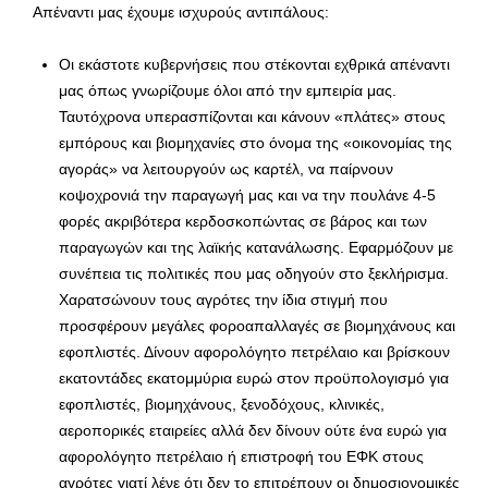
Απέναντι μας έχουμε ισχυρούς αντιπάλους:
Οι εκάστοτε κυβερνήσεις που στέκονται εχθρικά απέναντι
μας όπως γνωρίζουμε όλοι από την εμπειρία μας.
Ταυτόχρονα υπερασπίζονται και κάνουν «πλάτες» στους
εμπόρους και βιομηχανίες στο όνομα της «οικονομίας της
αγοράς» να λειτουργούν ως καρτέλ, να παίρνουν
κοψοχρονιά την παραγωγή μας και να την πουλάνε 4-5
φορές ακριβότερα κερδοσκοπώντας σε βάρος και των
παραγωγών και της λαϊκής κατανάλωσης. Εφαρμόζουν με
συνέπεια τις πολιτικές που μας οδηγούν στο ξεκλήρισμα.
Χαρατσώνουν τους αγρότες την ίδια στιγμή που
προσφέρουν μεγάλες φοροαπαλλαγές σε βιομηχάνους και
εφοπλιστές. Δίνουν αφορολόγητο πετρέλαιο και βρίσκουν
εκατοντάδες εκατομμύρια ευρώ στον προϋπολογισμό για
εφοπλιστές, βιομηχάνους, ξενοδόχους, κλινικές,
αεροπορικές εταιρείες αλλά δεν δίνουν ούτε ένα ευρώ για
αφορολόγητο πετρέλαιο ή επιστροφή του ΕΦΚ στους
αγρότες γιατί λένε ότι δεν το επιτρέπουν οι δημοσιονομικές