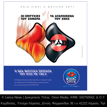
© Larisa News | Διακριτικός Τίτλος: Orion Media, ΑΦΜ: 043750542, Δ.Ο.Υ:
Καρδίτσας, Υπο/μα Λάρισας, Δ/νση: Φαρμακίδου 36 τ.κ 41222 Λάρισα, Τηλ: