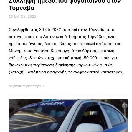
Σύλληψη ημεδαπού φυγόποινου στον
Τύρναβο
26 ΜΑΪ́ΟΥ, 2022
Συνελήφθη στις 26-05-2022 το πρωί στον Τύρναβο, από
αστυνομικούς του Αστυνομικού Τμήματος Τυρνάβου, ένας
ημεδαπός άνδρας, διότι σε βάρος του εκκρεμεί απόφαση του
Μονομελούς Εφετείου Κακουργημάτων Λάρισας με ποινή
κάθειρξης -8- ετών και χρηματική ποινή -50.000- ευρώ, για
διακεκριμένη περίπτωση διακίνησης ναρκωτικών ουσιών
(κατοχή – απόπειρα εισαγωγής σε σωφρονιστικό κατάστημα).
Διαβάστε περισσότερα