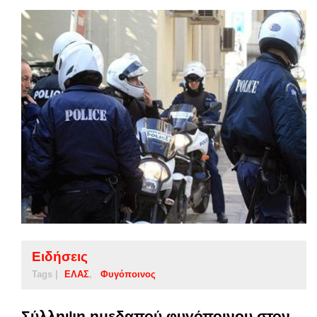
Ειδήσεις
Tags |
ΕΛΑΣ
Φυγόποινος
Σύλληψη ημεδαπού φυγόποινου στον