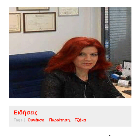
Ειδήσεις
Tags |
Ουνέκσο
Παραίτηση
Τζήκα