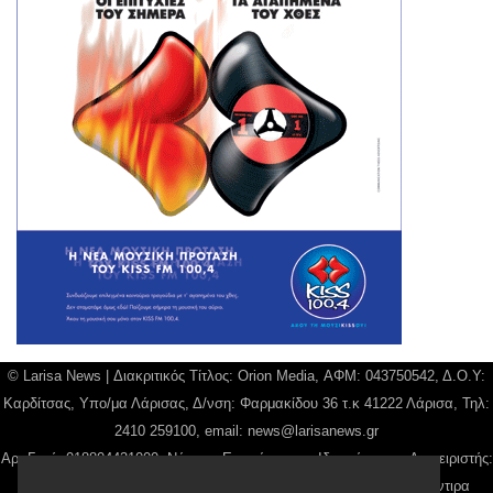
© Larisa News | Διακριτικός Τίτλος: Orion Media, ΑΦΜ: 043750542, Δ.Ο.Υ:
Καρδίτσας, Υπο/μα Λάρισας, Δ/νση: Φαρμακίδου 36 τ.κ 41222 Λάρισα, Τηλ:
2410 259100, email:
news@larisanews.gr
Αρ. Γεμή: 018804431000, Νόμιμος Εκπρόσωπος, Ιδιοκτήτης και Διαχειριστής:
Παναγιώτης Φιλίππου, Διευθύντρια: Γιαννουσά Βασιλική, Διευθύντιρα