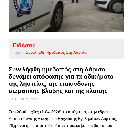
Ειδήσεις
Tags |
Συνελήφθη Ημεδαπός Στη Λάρισα
Συνελήφθη ημεδαπός στη Λάρισα
δυνάμει απόφασης για τα αδικήματα
της ληστείας, της επικίνδυνης
σωματικής βλάβης και της κλοπής
2 ΑΠΡΙΛΊΟΥ, 2026
Συνελήφθη, χθες (1-04-2026) το απόγευμα, στην έδρατης
Υποδιεύθυνσης Δίωξης και Εξιχνίασης Εγκλημάτων Λάρισας,
26χρονοςημεδαπός,διότι, όπως προέκυψε, σε βάρος του