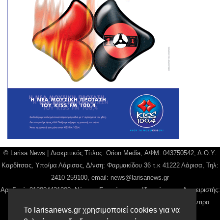
© Larisa News | Διακριτικός Τίτλος: Orion Media, ΑΦΜ: 043750542, Δ.Ο.Υ:
Καρδίτσας, Υπο/μα Λάρισας, Δ/νση: Φαρμακίδου 36 τ.κ 41222 Λάρισα, Τηλ:
2410 259100, email:
news@larisanews.gr
Αρ. Γεμή: 018804431000, Νόμιμος Εκπρόσωπος, Ιδιοκτήτης και Διαχειριστής:
Παναγιώτης Φιλίππου, Διευθύντρια: Γιαννουσά Βασιλική, Διευθύντιρα
Το larisanews.gr χρησιμοποιεί cookies για να
Σύνταξης: Μπαλαμπάνη Βασιλική.