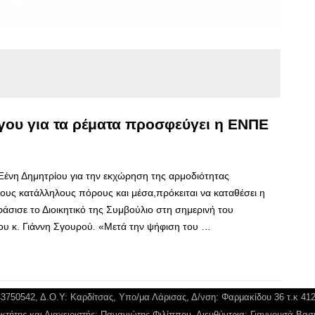
άγου για τα ρέματα προσφεύγει η ΕΝΠΕ
Ξένη Δημητρίου για την εκχώρηση της αρμοδιότητας
τους κατάλληλους πόρους και μέσα,πρόκειται να καταθέσει η
ισε το Διοικητικό της Συμβούλιο στη σημερινή του
ου κ. Γιάννη Σγουρού. «Μετά την ψήφιση του …
043750542, Δ.Ο.Υ: Καρδίτσας, Υπο/μα Λάρισας, Δ/νση: Φαρμακίδου 36 τ.κ 41
κτήτης και Διαχειριστής: Παναγιώτης Φιλίππου, Διευθύντρια: Γιαννουσά Βασ