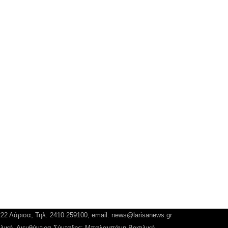
222 Λάρισα, Τηλ: 2410 259100, email:
news@larisanews.gr
ιλική, Διευθύντιρα Σύνταξης: Μπαλαμπάνη Βασιλική.