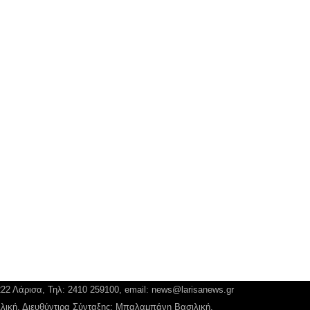
222 Λάρισα, Τηλ: 2410 259100, email:
news@larisanews.gr
ιλική, Διευθύντιρα Σύνταξης: Μπαλαμπάνη Βασιλική.