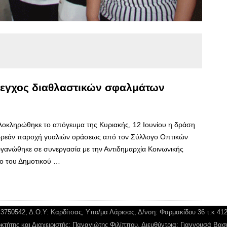
λεγχος διαθλαστικών σφαλμάτων
λοκληρώθηκε το απόγευμα της Κυριακής, 12 Ιουνίου η δράση
ωρεάν παροχή γυαλιών οράσεως από τον Σύλλογο Οπτικών
γανώθηκε σε συνεργασία με την Αντιδημαρχία Κοινωνικής
ρο του Δημοτικού …
043750542, Δ.Ο.Υ: Καρδίτσας, Υπο/μα Λάρισας, Δ/νση: Φαρμακίδου 36 τ.κ 41
κτήτης και Διαχειριστής: Παναγιώτης Φιλίππου, Διευθύντρια: Γιαννουσά Βασ