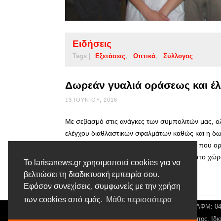
Ειδήσεις
Tags |
Εξετάσεις
Οπτικά
Σύλλογος
Δωρεάν γυαλιά οράσεως και έ
13 ΙΟΥΝΊΟΥ, 2016
Με σεβασμό στις ανάγκες των συμπολιτών μας, ο
ελέγχου διαθλαστικών σφαλμάτων καθώς και η δ
Οπτομετρών Ελλάδος, σε μια κοινή δράση που ορ
Πολιτικής. Από το πρωί της ίδιας ημέρας, στο χώ
Το larisanews.gr χρησιμοποιεί cookies για να
βελτιώσει τη διαδικτυακή εμπειρία σου.
Διαβάστε περισσότερα
Εφόσον συνεχίσεις, συμφωνείς με την χρήση
των cookies από εμάς.
Μάθε περισσότερα
© Larisa News | Διακριτικός Τίτλος: Orion Media, ΑΦΜ: 
Αρ. Γεμή: 018804431000, Νόμιμος Εκπρόσωπος, Ιδιο