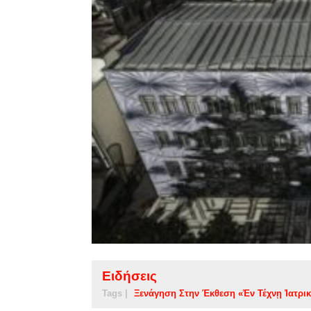
Ειδήσεις
Tags |
Ξενάγηση Στην Έκθεση «Ἐν Τέχνῃ Ἰατρι