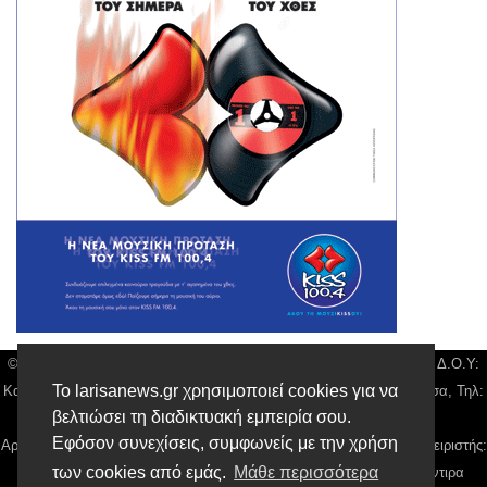
© Larisa News | Διακριτικός Τίτλος: Orion Media, ΑΦΜ: 043750542, Δ.Ο.Υ:
Το larisanews.gr χρησιμοποιεί cookies για να
Καρδίτσας, Υπο/μα Λάρισας, Δ/νση: Φαρμακίδου 36 τ.κ 41222 Λάρισα, Τηλ:
βελτιώσει τη διαδικτυακή εμπειρία σου.
2410 259100, email:
news@larisanews.gr
Εφόσον συνεχίσεις, συμφωνείς με την χρήση
Αρ. Γεμή: 018804431000, Νόμιμος Εκπρόσωπος, Ιδιοκτήτης και Διαχειριστής:
των cookies από εμάς.
Μάθε περισσότερα
Παναγιώτης Φιλίππου, Διευθύντρια: Γιαννουσά Βασιλική, Διευθύντιρα