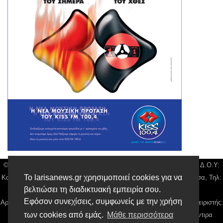
© Larisa News | Διακριτικός Τίτλος: Orion Media, ΑΦΜ: 043750542, Δ.Ο.Υ:
Το larisanews.gr χρησιμοποιεί cookies για να
Καρδίτσας, Υπο/μα Λάρισας, Δ/νση: Φαρμακίδου 36 τ.κ 41222 Λάρισα, Τηλ:
βελτιώσει τη διαδικτυακή εμπειρία σου.
2410 259100, email:
news@larisanews.gr
Εφόσον συνεχίσεις, συμφωνείς με την χρήση
Αρ. Γεμή: 018804431000, Νόμιμος Εκπρόσωπος, Ιδιοκτήτης και Διαχειριστής:
των cookies από εμάς.
Μάθε περισσότερα
Παναγιώτης Φιλίππου, Διευθύντρια: Γιαννουσά Βασιλική, Διευθύντιρα