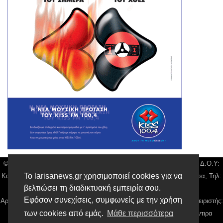
© Larisa News | Διακριτικός Τίτλος: Orion Media, ΑΦΜ: 043750542, Δ.Ο.Υ:
Το larisanews.gr χρησιμοποιεί cookies για να
Καρδίτσας, Υπο/μα Λάρισας, Δ/νση: Φαρμακίδου 36 τ.κ 41222 Λάρισα, Τηλ:
βελτιώσει τη διαδικτυακή εμπειρία σου.
2410 259100, email:
news@larisanews.gr
Εφόσον συνεχίσεις, συμφωνείς με την χρήση
Αρ. Γεμή: 018804431000, Νόμιμος Εκπρόσωπος, Ιδιοκτήτης και Διαχειριστής:
των cookies από εμάς.
Μάθε περισσότερα
Παναγιώτης Φιλίππου, Διευθύντρια: Γιαννουσά Βασιλική, Διευθύντιρα