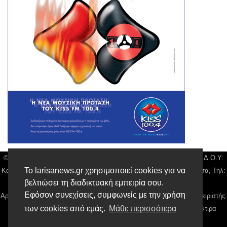
© Larisa News | Διακριτικός Τίτλος: Orion Media, ΑΦΜ: 043750542, Δ.Ο.Υ:
Το larisanews.gr χρησιμοποιεί cookies για να
Καρδίτσας, Υπο/μα Λάρισας, Δ/νση: Φαρμακίδου 36 τ.κ 41222 Λάρισα, Τηλ:
βελτιώσει τη διαδικτυακή εμπειρία σου.
2410 259100, email:
news@larisanews.gr
Εφόσον συνεχίσεις, συμφωνείς με την χρήση
Αρ. Γεμή: 018804431000, Νόμιμος Εκπρόσωπος, Ιδιοκτήτης και Διαχειριστής:
των cookies από εμάς.
Μάθε περισσότερα
Παναγιώτης Φιλίππου, Διευθύντρια: Γιαννουσά Βασιλική, Διευθύντιρα
Σύνταξης: Μπαλαμπάνη Βασιλική.