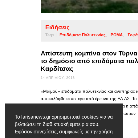
Ειδήσεις
Tags |
Επιδόματα Πολυτεκνίας
ΡΟΜΑ
Σοφά
Απίστευτη κομπίνα στον Τύρνα
το δημόσιο από επιδόματα πολ
Καρδίτσας
14 ΑΠΡΙΛΊΟΥ, 2016
«Μαϊμού» επιδόματα πολυτεκνίας και αναπηρίας κα
αποκαλύφθηκε ύστερα από έρευνα της ΕΛ.ΑΣ. Το ύ
417.000 ευρώ, ενώ χαρακτηριστικό είναι ότι η απ
δικογραφία σε βάρος συνολικά εννέα προσώπων 
Το larisanews.gr χρησιμοποιεί cookies για να
βελτιώσει τη διαδικτυακή εμπειρία σου.
Διαβάστε περισσότερα
Εφόσον συνεχίσεις, συμφωνείς με την χρήση