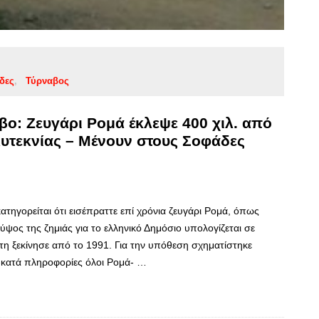
δες
Τύρναβος
βο: Ζευγάρι Ρομά έκλεψε 400 χιλ. από
υτεκνίας – Μένουν στους Σοφάδες
τηγορείται ότι εισέπραττε επί χρόνια ζευγάρι Ρομά, όπως
ψος της ζημιάς για το ελληνικό Δημόσιο υπολογίζεται σε
άτη ξεκίνησε από το 1991. Για την υπόθεση σχηματίστηκε
-κατά πληροφορίες όλοι Ρομά- …