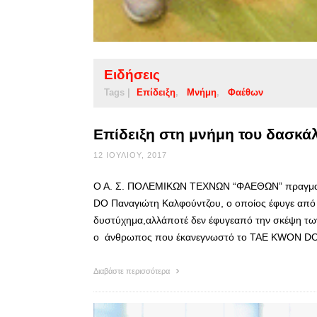
Ειδήσεις
Tags |
Επίδειξη
Μνήμη
Φαέθων
Επίδειξη στη μνήμη του δασκ
12 ΙΟΥΛΊΟΥ, 2017
Ο Α. Σ. ΠΟΛΕΜΙΚΩΝ ΤΕΧΝΩΝ “ΦΑΕΘΩΝ” πραγματ
DO Παναγιώτη Καλφούντζου, ο οποίος έφυγε από τ
δυστύχημα,αλλάποτέ δεν έφυγεαπό την σκέψη τω
ο άνθρωπος που έκανεγνωστό το TAE KWON DO
Διαβάστε περισσότερα