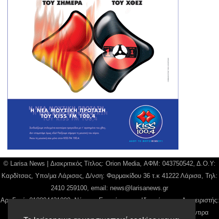
© Larisa News | Διακριτικός Τίτλος: Orion Media, ΑΦΜ: 043750542, Δ.Ο.Υ:
Καρδίτσας, Υπο/μα Λάρισας, Δ/νση: Φαρμακίδου 36 τ.κ 41222 Λάρισα, Τηλ:
2410 259100, email:
news@larisanews.gr
Αρ. Γεμή: 018804431000, Νόμιμος Εκπρόσωπος, Ιδιοκτήτης και Διαχειριστής:
Παναγιώτης Φιλίππου, Διευθύντρια: Γιαννουσά Βασιλική, Διευθύντιρα