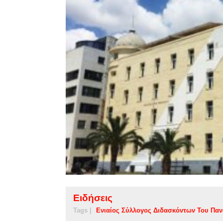
Ειδήσεις
Tags |
Ενιαίος Σύλλογος Διδασκόντων Του Πα