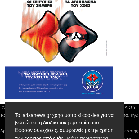
© Larisa News | Διακριτικός Τίτλος: Orion Media, ΑΦΜ: 043750542, Δ.Ο.Υ:
Το larisanews.gr χρησιμοποιεί cookies για να
Καρδίτσας, Υπο/μα Λάρισας, Δ/νση: Φαρμακίδου 36 τ.κ 41222 Λάρισα, Τηλ:
βελτιώσει τη διαδικτυακή εμπειρία σου.
2410 259100, email:
news@larisanews.gr
Εφόσον συνεχίσεις, συμφωνείς με την χρήση
Αρ. Γεμή: 018804431000, Νόμιμος Εκπρόσωπος, Ιδιοκτήτης και Διαχειριστής:
των cookies από εμάς.
Μάθε περισσότερα
Παναγιώτης Φιλίππου, Διευθύντρια: Γιαννουσά Βασιλική, Διευθύντιρα