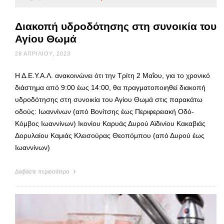
Διακοπή υδροδότησης στη συνοικία του
Αγίου Θωμά
28 ΑΠΡΙΛΊΟΥ, 2023
Η Δ.Ε.Υ.Α.Λ. ανακοινώνει ότι την Τρίτη 2 Μαΐου, για το χρονικό
διάστημα από 9:00 έως 14:00, θα πραγματοποιηθεί διακοπή
υδροδότησης στη συνοικία του Αγίου Θωμά στις παρακάτω
οδούς: Ιωαννίνων (από Βονίτσης έως Περιφερειακή Οδό-
Κόμβος Ιωαννίνων) Ικονίου Καρυάς Δυρού Αϊδινίου Κακαβιάς
Δορυλαίου Καμιάς Κλεισούρας Θεοπόμπου (από Δυρού έως
Ιωαννίνων)
Διαβάστε περισσότερα