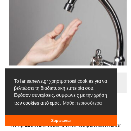
Ειδήσεις
Το larisanews.gr χρησιμοποιεί cookies για να
Tags |
Διακοπή
Νερό
βελτιώσει τη διαδικτυακή εμπειρία σου.
Εφόσον συνεχίσεις, συμφωνείς με την χρήση
Διακοπή Νερού στη Νίκαια
των cookies από εμάς.
Μάθε περισσότερα
30 ΜΑΡΤΊΟΥ, 2023
Συμφωνώ
Από την ΔΕΥΑΛ ανακοινώθηκε ότι θα πραγματοποιούνται στη