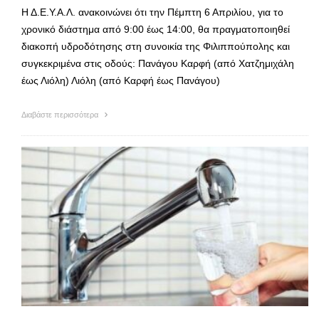
Η Δ.Ε.Υ.Α.Λ. ανακοινώνει ότι την Πέμπτη 6 Απριλίου, για το
χρονικό διάστημα από 9:00 έως 14:00, θα πραγματοποιηθεί
διακοπή υδροδότησης στη συνοικία της Φιλιππούπολης και
συγκεκριμένα στις οδούς: Πανάγου Καρφή (από Χατζημιχάλη
έως Λιόλη) Λιόλη (από Καρφή έως Πανάγου)
Διαβάστε περισσότερα