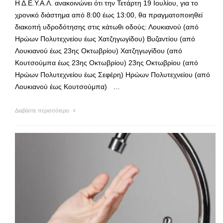
Η Δ.Ε.Υ.Α.Λ. ανακοινώνει ότι την Τετάρτη 19 Ιουλίου, για το
χρονικό διάστημα από 8:00 έως 13:00, θα πραγματοποιηθεί
διακοπή υδροδότησης στις κάτωθι οδούς: Λουκιανού (από
Ηρώων Πολυτεχνείου έως Χατζηγωγίδου) Βυζαντίου (από
Λουκιανού έως 23ης Οκτωβρίου) Χατζηγωγίδου (από
Κουτσούμπα έως 23ης Οκτωβρίου) 23ης Οκτωβρίου (από
Ηρώων Πολυτεχνείου έως Σεφέρη) Ηρώων Πολυτεχνείου (από
Λουκιανού έως Κουτσούμπα) …
Διαβάστε περισσότερα