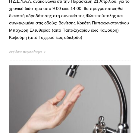
Η Δ.Ε.Υ.Α.Λ. ανακοινώνει ότι την Παρασκευή 21 Απριλίου, για το
χρονικό διάστημα από 9:00 έως 14:00, θα πραγματοποιηθεί
διακοπή υδροδότησης στη συνοικία της Φιλιππούπολης και
συγκεκριμένα στις οδούς: Βονίτσης Κοκότη Παπακωνσταντίνου
Μποχώρη Ελευθερίας (από Παπαζαχαρίου έως Καψούρη)
Καψούρη (από Τυχερού έως αδιέξοδο)
Διαβάστε περισσότερα