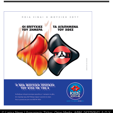
© Larisa News | Διακριτικός Τίτλος: Orion Media, ΑΦΜ: 043750542, Δ.Ο.Υ: