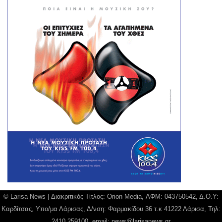
© Larisa News | Διακριτικός Τίτλος: Orion Media, ΑΦΜ: 043750542, Δ.Ο.Υ:
Καρδίτσας, Υπο/μα Λάρισας, Δ/νση: Φαρμακίδου 36 τ.κ 41222 Λάρισα, Τηλ:
2410 259100, email:
news@larisanews.gr