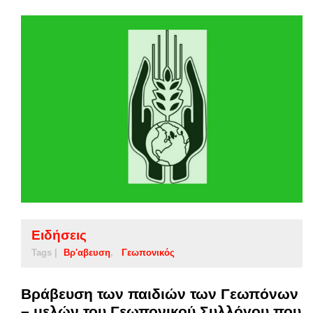
Ειδήσεις
Tags |
Βρ'αβευση
Γεωπονικός
Βράβευση των παιδιών των Γεωπόνων
– μελών του Γεωπονικού Συλλόγου που