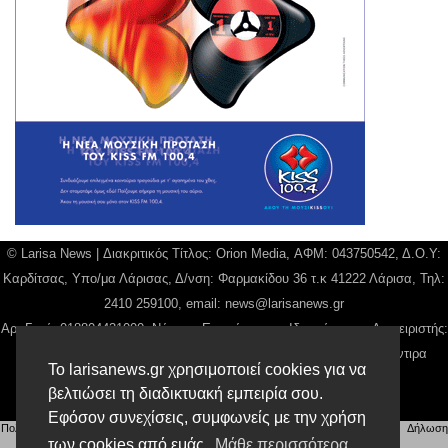
© Larisa News | Διακριτικός Τίτλος: Orion Media, ΑΦΜ: 043750542, Δ.Ο.Υ:
Καρδίτσας, Υπο/μα Λάρισας, Δ/νση: Φαρμακίδου 36 τ.κ 41222 Λάρισα, Τηλ:
2410 259100, email:
news@larisanews.gr
Αρ. Γεμή: 018804431000, Νόμιμος Εκπρόσωπος, Ιδιοκτήτης και Διαχειριστής:
Παναγιώτης Φιλίππου, Διευθύντρια: Γιαννουσά Βασιλική, Διευθύντιρα
Το larisanews.gr χρησιμοποιεί cookies για να
Σύνταξης: Μπαλαμπάνη Βασιλική.
βελτιώσει τη διαδικτυακή εμπειρία σου.
Δικαιούχος domain name Παναγιώτης Φιλίππου
Εφόσον συνεχίσεις, συμφωνείς με την χρήση
Πολιτική Απορρήτου
|
Αίτηση Διαχείρισης Προσωπικών Δεδομένων
|
Όροι χρήσης
| |
Δήλωση
Συμμόρφωσης
των cookies από εμάς.
Μάθε περισσότερα