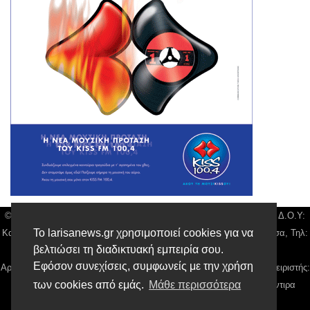
© Larisa News | Διακριτικός Τίτλος: Orion Media, ΑΦΜ: 043750542, Δ.Ο.Υ:
Το larisanews.gr χρησιμοποιεί cookies για να
Καρδίτσας, Υπο/μα Λάρισας, Δ/νση: Φαρμακίδου 36 τ.κ 41222 Λάρισα, Τηλ:
βελτιώσει τη διαδικτυακή εμπειρία σου.
2410 259100, email:
news@larisanews.gr
Εφόσον συνεχίσεις, συμφωνείς με την χρήση
Αρ. Γεμή: 018804431000, Νόμιμος Εκπρόσωπος, Ιδιοκτήτης και Διαχειριστής:
των cookies από εμάς.
Μάθε περισσότερα
Παναγιώτης Φιλίππου, Διευθύντρια: Γιαννουσά Βασιλική, Διευθύντιρα
Σύνταξης: Μπαλαμπάνη Βασιλική.