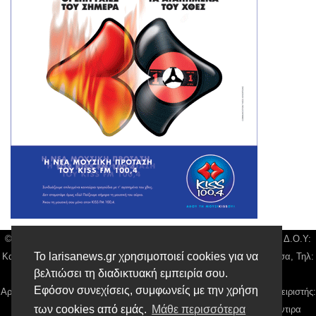
© Larisa News | Διακριτικός Τίτλος: Orion Media, ΑΦΜ: 043750542, Δ.Ο.Υ:
Το larisanews.gr χρησιμοποιεί cookies για να
Καρδίτσας, Υπο/μα Λάρισας, Δ/νση: Φαρμακίδου 36 τ.κ 41222 Λάρισα, Τηλ:
βελτιώσει τη διαδικτυακή εμπειρία σου.
2410 259100, email:
news@larisanews.gr
Εφόσον συνεχίσεις, συμφωνείς με την χρήση
Αρ. Γεμή: 018804431000, Νόμιμος Εκπρόσωπος, Ιδιοκτήτης και Διαχειριστής:
των cookies από εμάς.
Μάθε περισσότερα
Παναγιώτης Φιλίππου, Διευθύντρια: Γιαννουσά Βασιλική, Διευθύντιρα