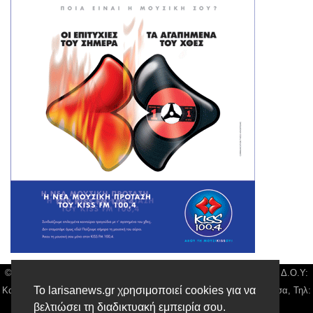
© Larisa News | Διακριτικός Τίτλος: Orion Media, ΑΦΜ: 043750542, Δ.Ο.Υ:
Το larisanews.gr χρησιμοποιεί cookies για να
Καρδίτσας, Υπο/μα Λάρισας, Δ/νση: Φαρμακίδου 36 τ.κ 41222 Λάρισα, Τηλ:
βελτιώσει τη διαδικτυακή εμπειρία σου.
2410 259100, email:
news@larisanews.gr