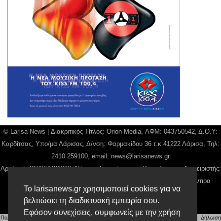
© Larisa News | Διακριτικός Τίτλος: Orion Media, ΑΦΜ: 043750542, Δ.Ο.Υ:
Καρδίτσας, Υπο/μα Λάρισας, Δ/νση: Φαρμακίδου 36 τ.κ 41222 Λάρισα, Τηλ:
2410 259100, email:
news@larisanews.gr
Αρ. Γεμή: 018804431000, Νόμιμος Εκπρόσωπος, Ιδιοκτήτης και Διαχειριστής:
Παναγιώτης Φιλίππου, Διευθύντρια: Γιαννουσά Βασιλική, Διευθύντιρα
Το larisanews.gr χρησιμοποιεί cookies για να
Σύνταξης: Μπαλαμπάνη Βασιλική.
βελτιώσει τη διαδικτυακή εμπειρία σου.
Δικαιούχος domain name Παναγιώτης Φιλίππου
Εφόσον συνεχίσεις, συμφωνείς με την χρήση
Πολιτική Απορρήτου
|
Αίτηση Διαχείρισης Προσωπικών Δεδομένων
|
Όροι χρήσης
| |
Δήλωση