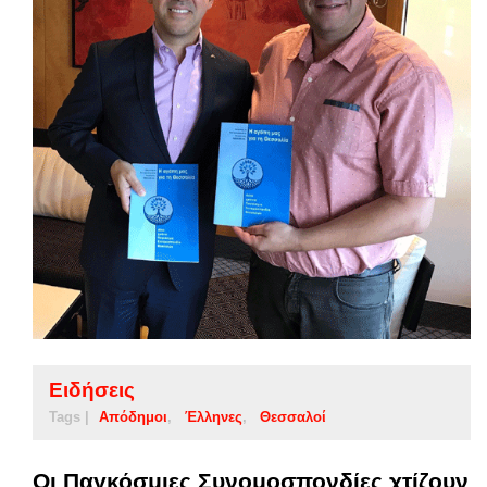
Ειδήσεις
Tags |
Απόδημοι
Έλληνες
Θεσσαλοί
Οι Παγκόσμιες Συνομοσπονδίες χτίζουν